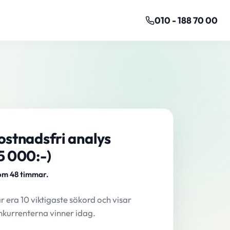
010 - 188 70 00
ostnadsfri analys
5 000:-)
om 48 timmar.
ar era 10 viktigaste sökord och visar
nkurrenterna vinner idag.