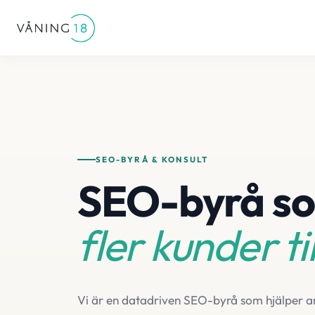
SEO-BYRÅ & KONSULT
SEO-byrå so
fler kunder til
Vi är en datadriven SEO-byrå som hjälper am