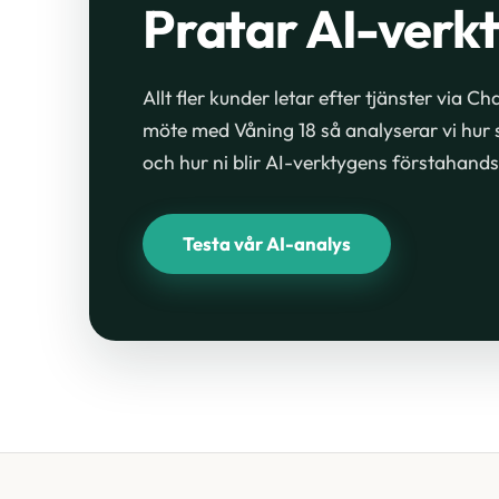
Pratar AI-verkt
Allt fler kunder letar efter tjänster via 
möte med Våning 18 så analyserar vi hur s
och hur ni blir AI-verktygens förstahands
Testa vår AI-analys