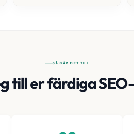
SÅ GÅR DET TILL
eg till er färdiga SEO