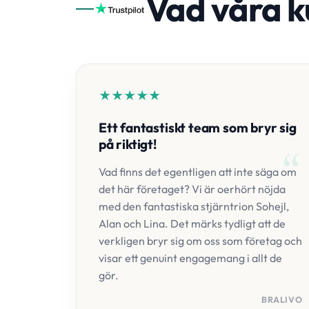
Vad våra k
★
★
★
★
★
Ett fantastiskt team som bryr sig
på riktigt!
Vad finns det egentligen att inte säga om
det här företaget? Vi är oerhört nöjda
med den fantastiska stjärntrion Sohejl,
Alan och Lina. Det märks tydligt att de
verkligen bryr sig om oss som företag och
visar ett genuint engagemang i allt de
gör.
BRALIVO