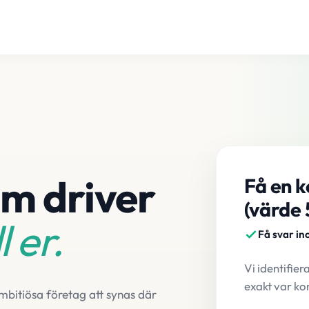
m driver
Få en k
(värde 
l er.
Få svar in
Vi identifier
exakt var ko
bitiösa företag att synas där