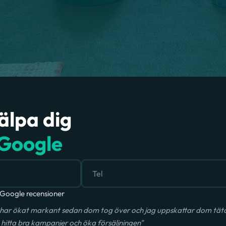
jälpa dig
Google
Google recensioner
har ökat markant sedan dom tog över och jag uppskattar dom täta 
hitta bra kampanjer och öka försäljningen"