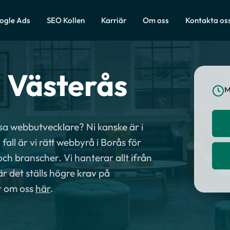
ogle Ads
SEO Kollen
Karriär
Om oss
Kontakta os
 Västerås
M
assa webbutvecklare? Ni kanske är i
fall är vi rätt webbyrå i Borås för
och branscher. Vi hanterar allt ifrån
r det ställs högre krav på
r om oss
här
.