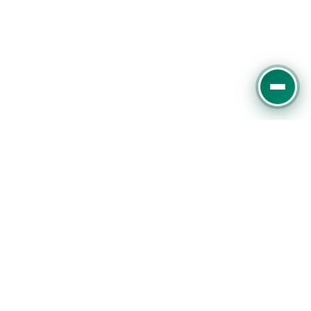
Experter på digital marknadsföring, SEO och
Google Ads. Vi hjälper företag att växa online med
datadriven strategi.
Slottsmöllan 13E, 302 31 Halmstad