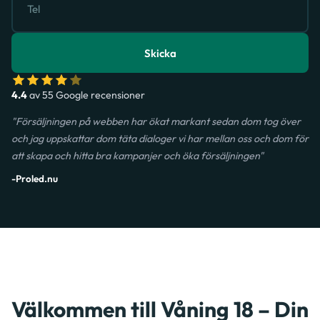
Skicka
4.4
av 55 Google recensioner
"Försäljningen på webben har ökat markant sedan dom tog över
och jag uppskattar dom täta dialoger vi har mellan oss och dom för
att skapa och hitta bra kampanjer och öka försäljningen"
-Proled.nu
Välkommen till Våning 18 – Din