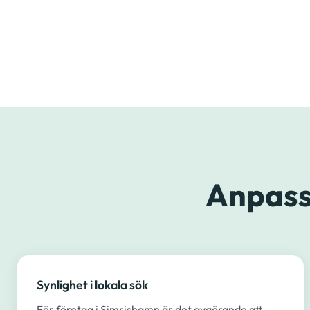
Anpass
Synlighet i lokala sök
För företag i Simrishamn är det avgörande att