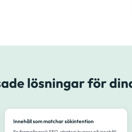
ade lösningar för din
Innehåll som matchar sökintention
En framgångsrik SEO-strategi bygger på innehåll