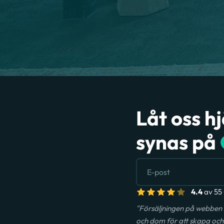
Låt oss h
synas på
4.4
av 55 
"Försäljningen på webben 
och dom för att skapa och 