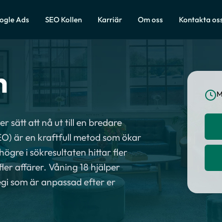
ogle Ads
SEO Kollen
Karriär
Om oss
Kontakta os
n
M
 sätt att nå ut till en bredare
O) är en kraftfull metod som ökar
gre i sökresultaten hittar fler
 fler affärer. Våning 18 hjälper
gi som är anpassad efter er