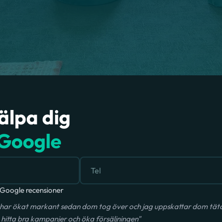
jälpa dig
Google
Google recensioner
har ökat markant sedan dom tog över och jag uppskattar dom täta 
hitta bra kampanjer och öka försäljningen"