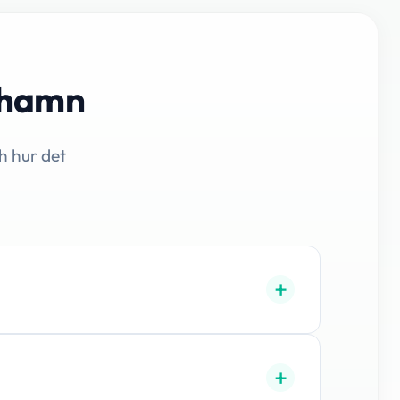
ishamn
h hur det