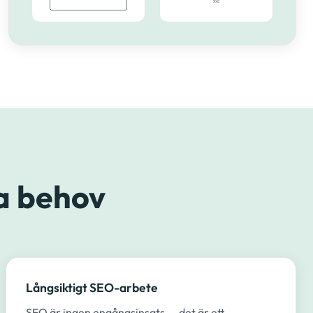
a behov
Långsiktigt SEO-arbete
SEO är ingen engångsinsats — det är ett