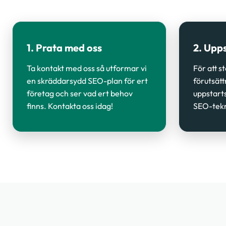
1. Prata med oss
2. Upp
Ta kontakt med oss så utformar vi
För att s
en skräddarsydd SEO-plan för ert
förutsätt
företag och ser vad ert behov
uppstart
finns. Kontakta oss idag!
SEO-tekn