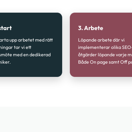
start
3. Arbete
tarta upp arbetet med rätt
Löpande arbete där vi
ningar tar vi ett
implementerar olika SEO
smöte med en dedikerad
åtgärder löpande varje 
iker.
Både On page samt Off p