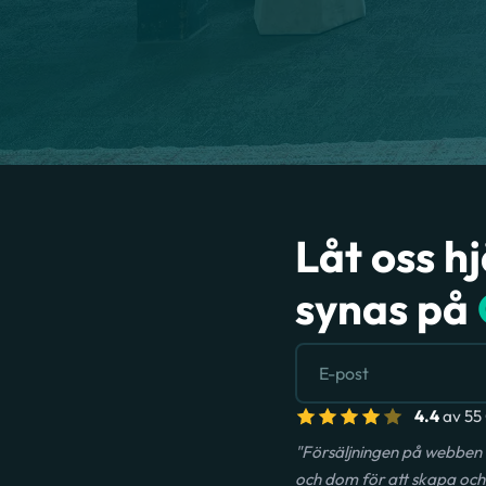
Låt oss h
synas på
4.4
av 55 
"Försäljningen på webben 
och dom för att skapa och 