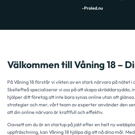
-Proled.nu
Välkommen till Våning 18 – D
På Våning 18 förstår vi vikten av en stark närvaro på nätet 
Skellefteå specialiserar vi oss på att skapa skräddarsydda
hjälper ditt företag att inte bara synas online utan att glän
strategier och mer, vårt team av experter använder den sena
att din online närvaro är kraftfull och effektiv.
Oavsett om du är en startup på jakt efter en helt ny webbplats
uppfräschning, kan Våning 18 hjälpa dig att nå dina mål. Med