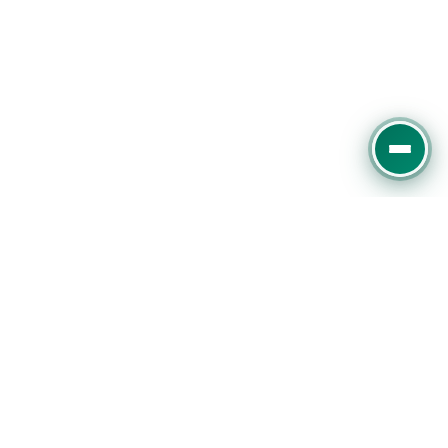
Experter på digital marknadsföring, SEO och
Google Ads. Vi hjälper företag att växa online med
datadriven strategi.
Slottsmöllan 13E, 302 31 Halmstad