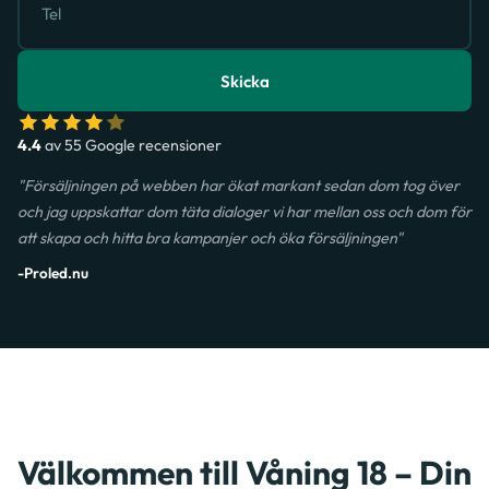
Skicka
4.4
av 55 Google recensioner
"Försäljningen på webben har ökat markant sedan dom tog över
och jag uppskattar dom täta dialoger vi har mellan oss och dom för
att skapa och hitta bra kampanjer och öka försäljningen"
-Proled.nu
Välkommen till Våning 18 – Din