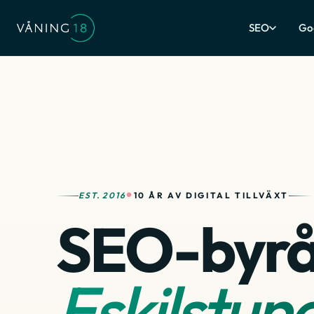
SEO
Go
EST. 2016
10 ÅR AV DIGITAL TILLVÄXT
●
SEO-byrå
Eskilstun