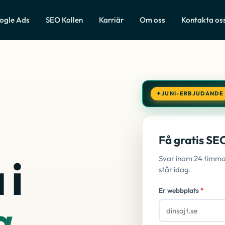
ogle Ads
SEO Kollen
Karriär
Om oss
Kontakta os
JUNI-ERBJUDANDE
Få gratis SE
 i
Svar inom 24 timmar 
står idag.
Få gratis SEO-an
Er webbplats
*
a