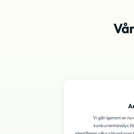
Vår
An
Vi går igenom er nuv
konkurrentanalys fö
identifierar vilka sökord som 