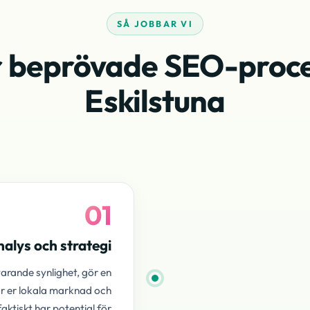
SÅ JOBBAR VI
 beprövade SEO-proce
Eskilstuna
01
alys och strategi
arande synlighet, gör en
r er lokala marknad och
faktiskt har potential för