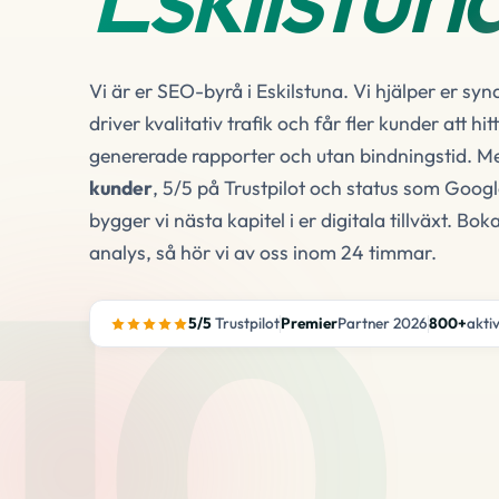
Vi är er SEO-byrå i Eskilstuna. Vi hjälper er sy
driver kvalitativ trafik och får fler kunder att hi
genererade rapporter och utan bindningstid. 
kunder
, 5/5 på Trustpilot och status som Goog
10
bygger vi nästa kapitel i er digitala tillväxt. B
analys, så hör vi av oss inom 24 timmar.
5/5
Trustpilot
Premier
Partner 2026
800+
akti