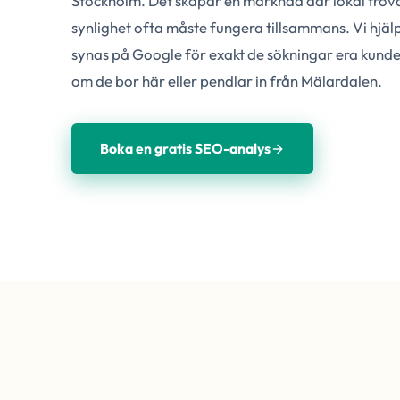
Stockholm. Det skapar en marknad där lokal trovä
synlighet ofta måste fungera tillsammans. Vi hjäl
synas på Google för exakt de sökningar era kunder
om de bor här eller pendlar in från Mälardalen.
Boka en gratis SEO-analys