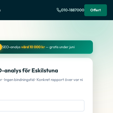
s
010-1887000
Offert
SEO-analys
värd 10 000 kr
— gratis under juni
O-analys för Eskilstuna
· Ingen bindningstid · Konkret rapport över var ni
alys för Eskilstuna