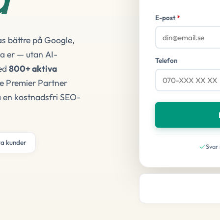
E-post
*
nas bättre på Google,
tta er — utan AI-
Telefon
Med
800+ aktiva
le Premier Partner
oka en kostnadsfri SEO-
va kunder
Svar