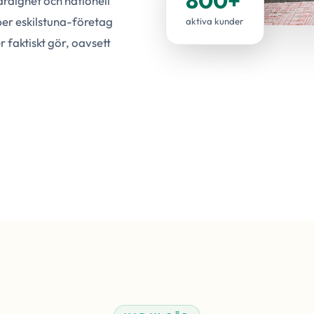
rdighet och nationell
per eskilstuna-företag
aktiva kunder
 faktiskt gör, oavsett