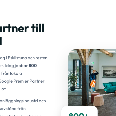
tner till
d
g i Eskilstuna och resten
er. Idag jobbar
800
från lokala
 Google Premier Partner
lot.
, anläggningsindustri och
gsavstånd från
800+