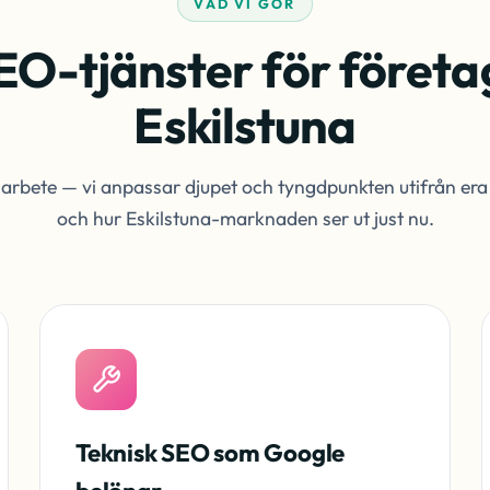
VAD VI GÖR
EO-tjänster för företag
Eskilstuna
rt arbete — vi anpassar djupet och tyngdpunkten utifrån era
och hur Eskilstuna-marknaden ser ut just nu.
Teknisk SEO som Google