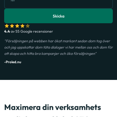
Skicka
4.4
av 55 Google recensioner
"Försäljningen på webben har ökat markant sedan dom tog över
och jag uppskattar dom täta dialoger vi har mellan oss och dom för
att skapa och hitta bra kampanjer och öka försäljningen"
-Proled.nu
Maximera din verksamhets