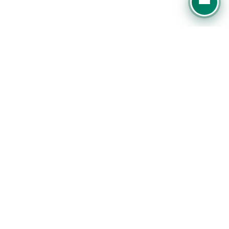
Experter på digital marknadsföring, SEO och
Google Ads. Vi hjälper företag att växa online med
datadriven strategi.
Slottsmöllan 13E, 302 31 Halmstad
+46 10-188 7000
info@vaning18.se