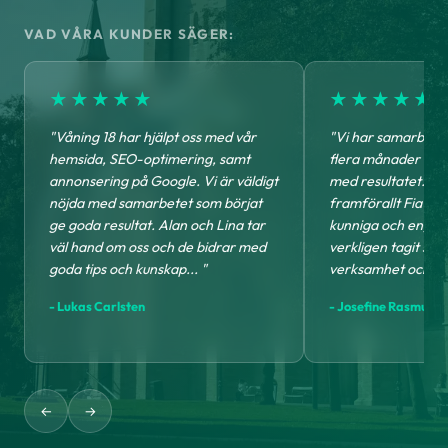
VAD VÅRA KUNDER SÄGER:
★★★★★
★★★★★
"Våning 18 har hjälpt oss med vår
"Vi har samarbetat
hemsida, SEO-optimering, samt
flera månader och 
annonsering på Google. Vi är väldigt
med resultatet. D
nöjda med samarbetet som börjat
framförallt Fia oc
ge goda resultat. Alan och Lina tar
kunniga och engag
väl hand om oss och de bidrar med
verkligen tagit sig t
goda tips och kunskap... "
verksamhet och vår
- Lukas Carlsten
- Josefine Rasmusse
←
→