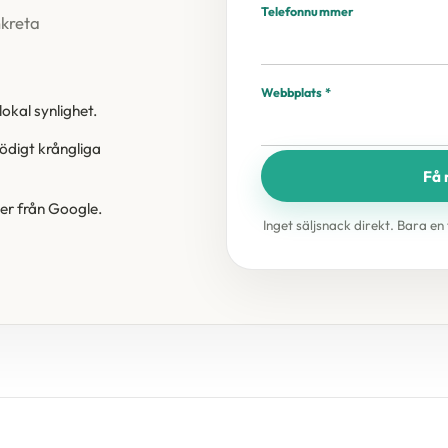
Telefonnummer
nkreta
Webbplats *
lokal synlighet.
nödigt krångliga
Få 
der från Google.
Inget säljsnack direkt. Bara e