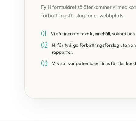
Fyll i formuläret så återkommer vi med ko
förbättringsförslag för er webbplats.
01
Vi går igenom teknik, innehåll, sökord och 
02
Ni får tydliga förbättringsförslag utan o
rapporter.
03
Vi visar var potentialen finns för fler kun