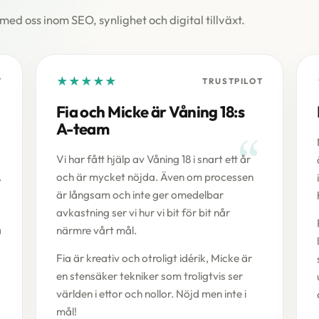
d oss inom SEO, synlighet och digital tillväxt.
★
★
★
★
★
T
TRUSTPILOT
Fia och Micke är Våning 18:s
A-team
Vi har fått hjälp av Våning 18 i snart ett år
.
och är mycket nöjda. Även om processen
är långsam och inte ger omedelbar
avkastning ser vi hur vi bit för bit når
å
närmre vårt mål.
Fia är kreativ och otroligt idérik, Micke är
en stensäker tekniker som troligtvis ser
världen i ettor och nollor. Nöjd men inte i
mål!