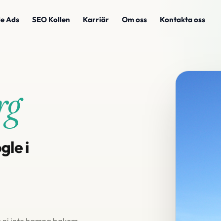
e Ads
SEO Kollen
Karriär
Om oss
Kontakta oss
rg
gle i
ka ni inte hamna bakom