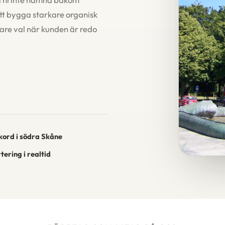
att bygga starkare organisk
igare val när kunden är redo
kord i södra Skåne
ering i realtid