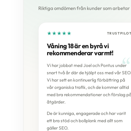
Riktiga omdömen från kunder som arbetar me
★
★
★
★
★
TRUSTPILO
Våning 18 är en byrå vi
rekommenderar varmt!
Vi har jobbat med Joel och Pontus under
snart två år där de hjälpt oss med vår SEO
Vi har sett en kontinuerlig förbättring på
vår organiska trafik, och de kommer alltid
med bra rekommendationer och förslag p
åtgärder.
De är kunniga, engagerade och har varit
ett bra stöd och bollplank med allt som
gäller SEO.