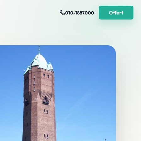
Offert
010-1887000