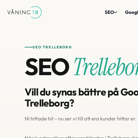
SEO
Googl
SEO TRELLEBORG
SEO
Trellebo
Vill du synas bättre på Goo
Trelleborg?
Ni hittade hit – nu ser vi till att era kunder hittar er.
När kunder söker efter era tjänster i Trelleborg s