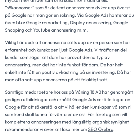
mycket mer än det som ofta kallas för traditionella
”sökannonser” som är de text annonser som dyker upp överst
på Google när man gör en sökning. Via Google Ads hanterar du
även bl.a: Google remarketing, Display annonsering, Google
Shopping och Youtube annonsering m.m.
Viktigt är dock att annonserna sätts upp av en person som har
erfarenhet och kunskaper i just Google Ads. Vi träffar en del
kunder som säger att dom har provat denna typ av
annonsering, men det har inte funkat för dom. De har helt
enkelt inte fått en positiv avkastning på sin investering. Då har
man ofta satt upp annonserna på ett felaktigt sätt.
Samtliga medarbetare hos oss på Våning 18 AB har genomgått
gedigna utbildningar och erhållit Google Ads certifieringar av
Google för att säkerställa att vi håller den kunskapsnivå som ni
som kund skall kunna förvänta er av oss. För företag som vill
komplettera annonseringen med långsiktig organisk synlighet
rekommenderar vi även att läsa mer om
SEO Örebro
.