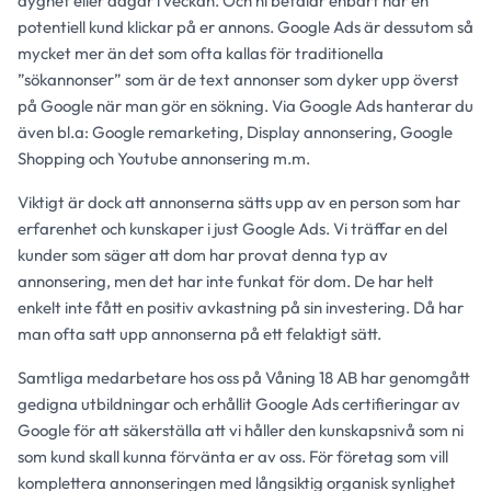
dygnet eller dagar i veckan. Och ni betalar enbart när en
potentiell kund klickar på er annons. Google Ads är dessutom så
mycket mer än det som ofta kallas för traditionella
”sökannonser” som är de text annonser som dyker upp överst
på Google när man gör en sökning. Via Google Ads hanterar du
även bl.a: Google remarketing, Display annonsering, Google
Shopping och Youtube annonsering m.m.
Viktigt är dock att annonserna sätts upp av en person som har
erfarenhet och kunskaper i just Google Ads. Vi träffar en del
kunder som säger att dom har provat denna typ av
annonsering, men det har inte funkat för dom. De har helt
enkelt inte fått en positiv avkastning på sin investering. Då har
man ofta satt upp annonserna på ett felaktigt sätt.
Samtliga medarbetare hos oss på Våning 18 AB har genomgått
gedigna utbildningar och erhållit Google Ads certifieringar av
Google för att säkerställa att vi håller den kunskapsnivå som ni
som kund skall kunna förvänta er av oss. För företag som vill
komplettera annonseringen med långsiktig organisk synlighet