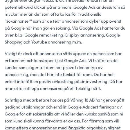
dygnet eller dagar i veckan. Och ni betalar enbart när en
potentiell kund klickar på er annons. Google Ads är dessutom så
mycket mer än det som ofta kallas för traditionella
”sökannonser” som är de text annonser som dyker upp överst
på Google när man gör en sökning. Via Google Ads hanterar du
även bl.a: Google remarketing, Display annonsering, Google
Shopping och Youtube annonsering m.m.
Viktigt är dock att annonserna sätts upp av en person som har
erfarenhet och kunskaper i just Google Ads. Vi träffar en del
kunder som säger att dom har provat denna typ av
annonsering, men det har inte funkat för dom. De har helt
enkelt inte fått en positiv avkastning på sin investering. Då har
man ofta satt upp annonserna på ett felaktigt sätt.
Samtliga medarbetare hos oss på Våning 18 AB har genomgått
gedigna utbildningar och erhållit Google Ads certifieringar av
Google för att säkerställa att vi håller den kunskapsnivå som ni
som kund skall kunna förvänta er av oss. För företag som vill
komplettera annonseringen med långsiktig organisk synlighet