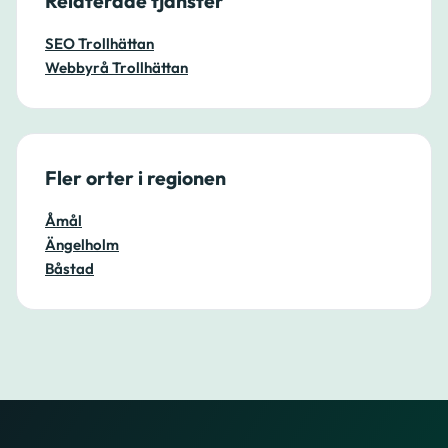
Relaterade tjänster
SEO Trollhättan
Webbyrå Trollhättan
Fler orter i regionen
Åmål
Ängelholm
Båstad