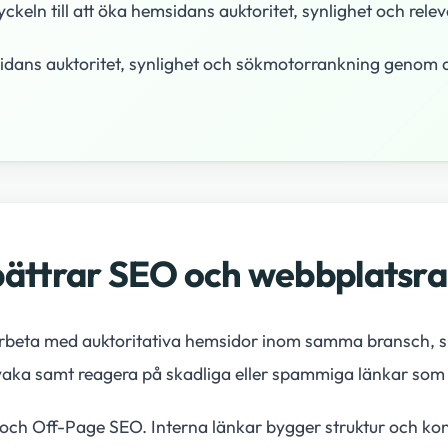
yckeln till att öka hemsidans auktoritet, synlighet och rel
msidans auktoritet, synlighet och sökmotorrankning genom 
rbättrar SEO och webbplatsr
rbeta med auktoritativa hemsidor inom samma bransch, sk
vervaka samt reagera på skadliga eller spammiga länkar s
 och Off-Page SEO. Interna länkar bygger struktur och kon