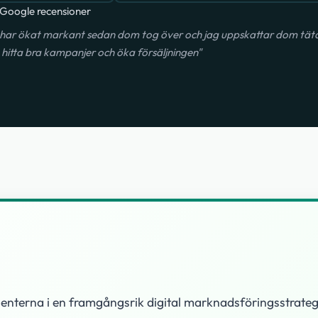
Google recensioner
har ökat markant sedan dom tog över och jag uppskattar dom täta 
hitta bra kampanjer och öka försäljningen"
enterna i en framgångsrik digital marknadsföringsstrategi