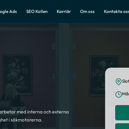
ogle Ads
SEO Kollen
Karriär
Om oss
Kontakta os
Slo
Mån
 arbetar med interna och externa
ighet i sökmotorerna.