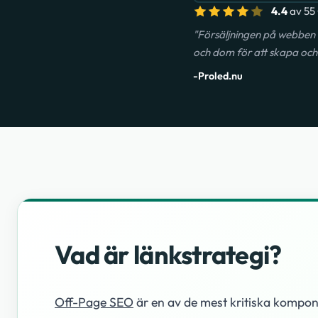
4.4
av 55 
"Försäljningen på webben 
och dom för att skapa och 
-Proled.nu
Vad är länkstrategi?
Off-Page SEO
är en av de mest kritiska kompon