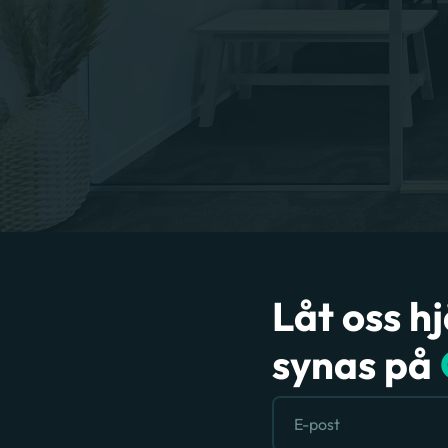
Låt oss h
synas på