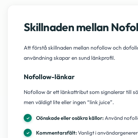
Skillnaden mellan Nofo
Att förstå skillnaden mellan nofollow och dofol
användning skapar en sund länkprofil.
Nofollow-länkar
Nofollow är ett länkattribut som signalerar till 
men väldigt lite eller ingen “link juice”.
Oönskade eller osäkra källor:
Använd nofollow
Kommentarsfält:
Vanligt i användargenerer