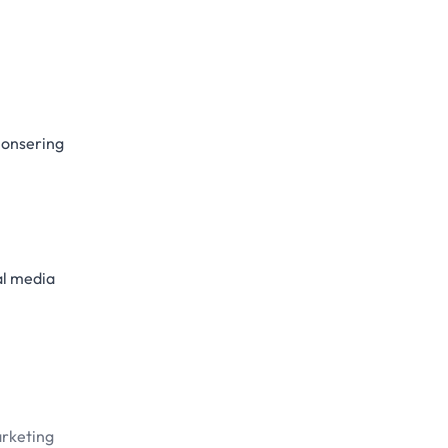
nonsering
al media
arketing