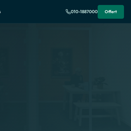
s
010-1887000
Offert