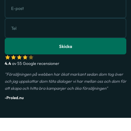
Skicka
4.4
av 55 Google recensioner
"Försäljningen på webben har ökat markant sedan dom tog över
och jag uppskattar dom täta dialoger vi har mellan oss och dom för
att skapa och hitta bra kampanjer och öka försäljningen"
-Proled.nu