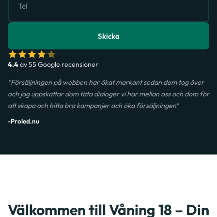
Skicka
4.4
av 55 Google recensioner
"Försäljningen på webben har ökat markant sedan dom tog över
och jag uppskattar dom täta dialoger vi har mellan oss och dom för
att skapa och hitta bra kampanjer och öka försäljningen"
-Proled.nu
Välkommen till Våning 18 – Din