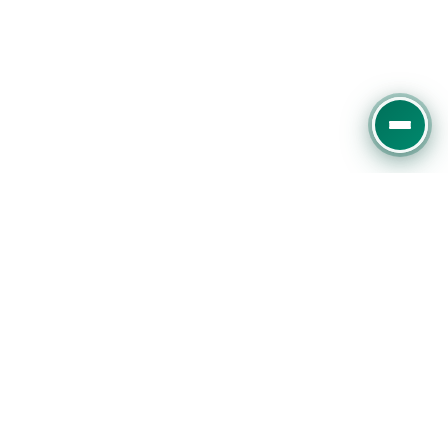
Experter på digital marknadsföring, SEO och
Google Ads. Vi hjälper företag att växa online med
datadriven strategi.
Slottsmöllan 13E, 302 31 Halmstad