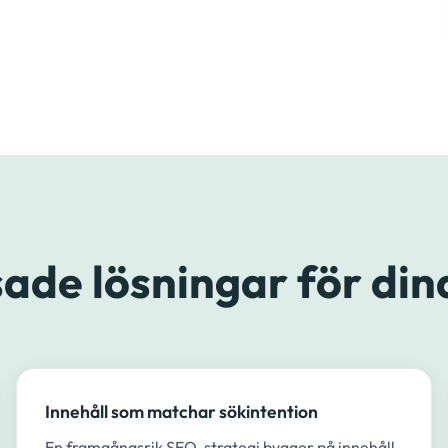
ade lösningar för din
Innehåll som matchar sökintention
En framgångsrik SEO-strategi bygger på innehåll