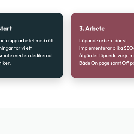
start
3. Arbete
tarta upp arbetet med rätt
Löpande arbete där vi
ningar tar vi ett
implementerar olika SEO
smöte med en dedikerad
åtgärder löpande varje 
iker.
Både On page samt Off p