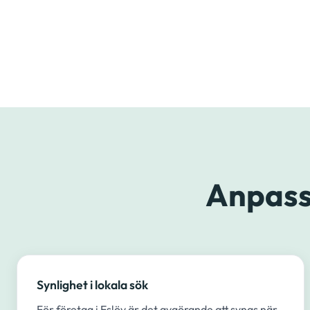
Anpass
Synlighet i lokala sök
För företag i Eslöv är det avgörande att synas när