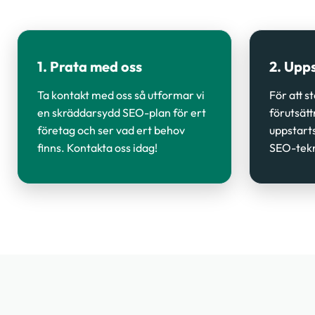
1. Prata med oss
2. Upp
Ta kontakt med oss så utformar vi
För att s
en skräddarsydd SEO-plan för ert
förutsätt
företag och ser vad ert behov
uppstart
finns. Kontakta oss idag!
SEO-tekn