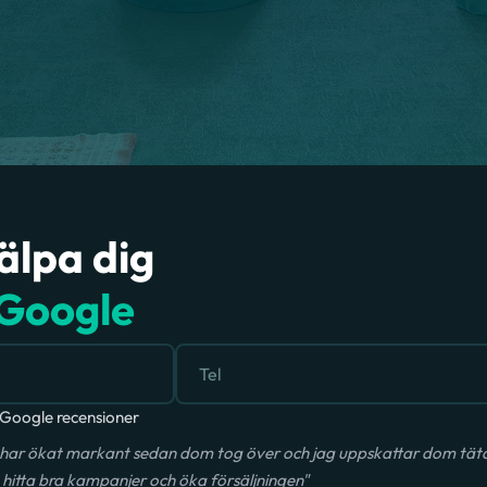
jälpa dig
Google
Google recensioner
har ökat markant sedan dom tog över och jag uppskattar dom täta 
hitta bra kampanjer och öka försäljningen"