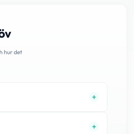
löv
h hur det