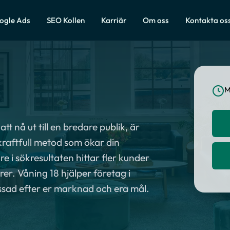
ogle Ads
SEO Kollen
Karriär
Om oss
Kontakta os
M
att nå ut till en bredare publik, är
kraftfull metod som ökar din
 i sökresultaten hittar fler kunder
färer. Våning 18 hjälper företag i
ssad efter er marknad och era mål.