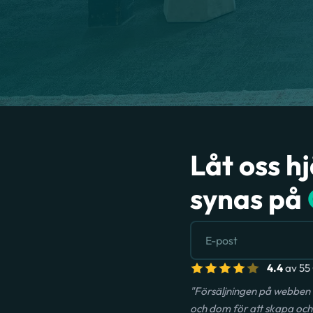
Låt oss h
synas på
4.4
av 55 
"Försäljningen på webben 
och dom för att skapa och 