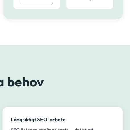
a behov
Långsiktigt SEO-arbete
SEO är ingen engångsinsats — det är ett