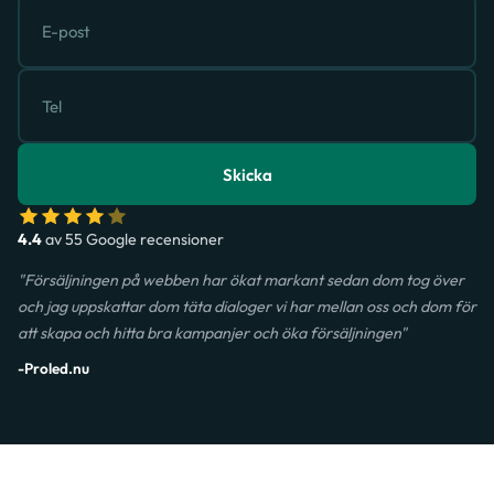
Skicka
4.4
av 55 Google recensioner
"Försäljningen på webben har ökat markant sedan dom tog över
och jag uppskattar dom täta dialoger vi har mellan oss och dom för
att skapa och hitta bra kampanjer och öka försäljningen"
-Proled.nu