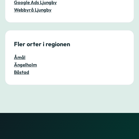
Google Ads Ljungby
Webbyrå Ljungby
Fler orter i regionen
Åmål
Ängelholm
Båstad