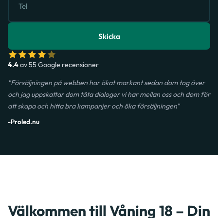
Skicka
4.4
av 55 Google recensioner
"Försäljningen på webben har ökat markant sedan dom tog över
och jag uppskattar dom täta dialoger vi har mellan oss och dom för
att skapa och hitta bra kampanjer och öka försäljningen"
-Proled.nu
Välkommen till Våning 18 – Din