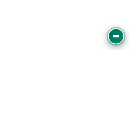
Experter på digital marknadsföring, SEO och
Google Ads. Vi hjälper företag att växa online med
datadriven strategi.
Slottsmöllan 13E, 302 31 Halmstad