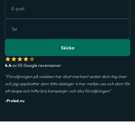
Skicka
4.4
av 55 Google recensioner
"Försäljningen på webben har ökat markant sedan dom tog över
och jag uppskattar dom täta dialoger vi har mellan oss och dom för
att skapa och hitta bra kampanjer och öka försäljningen"
-Proled.nu