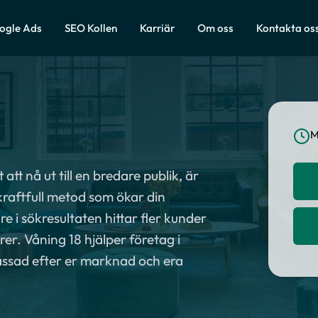
ogle Ads
SEO Kollen
Karriär
Om oss
Kontakta os
M
att nå ut till en bredare publik, är
kraftfull metod som ökar din
 i sökresultaten hittar fler kunder
färer. Våning 18 hjälper företag i
assad efter er marknad och era