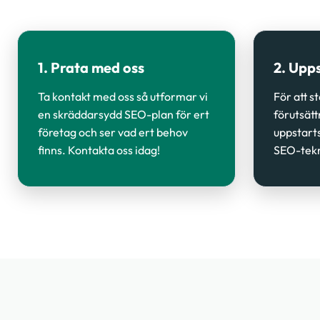
1. Prata med oss
2. Upp
Ta kontakt med oss så utformar vi
För att s
en skräddarsydd SEO-plan för ert
förutsätt
företag och ser vad ert behov
uppstart
finns. Kontakta oss idag!
SEO-tekn