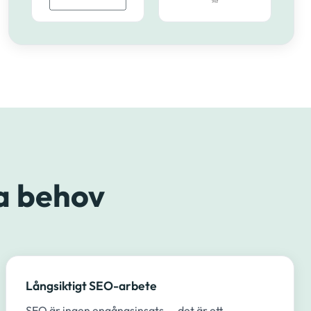
a behov
Långsiktigt SEO-arbete
SEO är ingen engångsinsats — det är ett