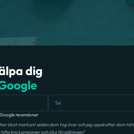
jälpa dig
Google
Google recensioner
har ökat markant sedan dom tog över och jag uppskattar dom täta 
hitta bra kampanjer och öka försäljningen"