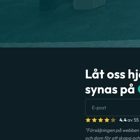
Låt oss h
synas på
4.4
av 55 
"Försäljningen på webben 
och dom för att skapa och 