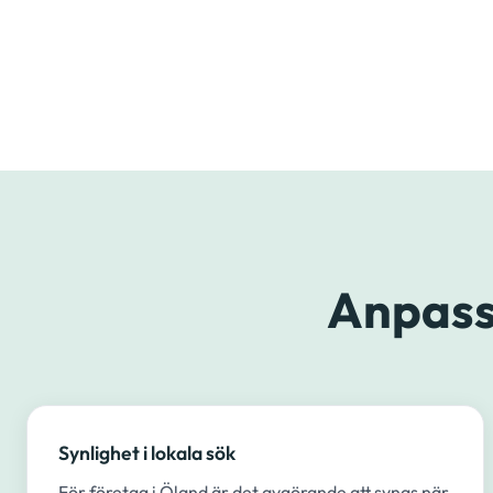
Anpass
Synlighet i lokala sök
För företag i Öland är det avgörande att synas när