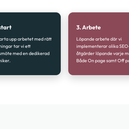
start
3. Arbete
tarta upp arbetet med rätt
Löpande arbete där vi
ningar tar vi ett
implementerar olika SEO
smöte med en dedikerad
åtgärder löpande varje 
iker.
Både On page samt Off p