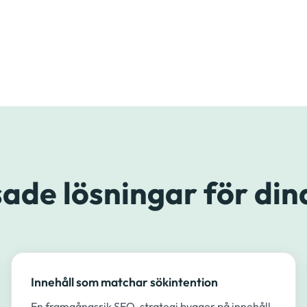
ade lösningar för din
Innehåll som matchar sökintention
En framgångsrik SEO-strategi bygger på innehåll