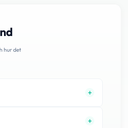
and
h hur det